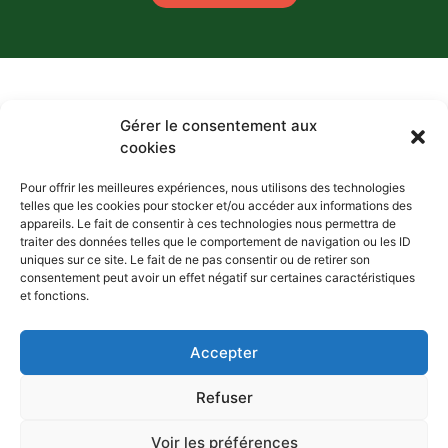
Gérer le consentement aux
cookies
Pour offrir les meilleures expériences, nous utilisons des technologies
telles que les cookies pour stocker et/ou accéder aux informations des
La choucroute de nos terroirs,
appareils. Le fait de consentir à ces technologies nous permettra de
traiter des données telles que le comportement de navigation ou les ID
passionnément !
uniques sur ce site. Le fait de ne pas consentir ou de retirer son
consentement peut avoir un effet négatif sur certaines caractéristiques
Contact
Espace presse
et fonctions.
Accepter
Mentions légales
Politique de confidentialité
Refuser
Politique de cookies
Voir les préférences